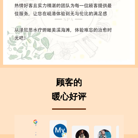
顾客的
暖心好评
Excellent
My Pham
岘港上门Escort Vietnam
Пряник Сирен
이
제니스스파-다