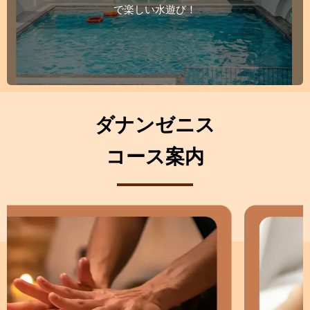
サー
トー
確認
with
で楽しい水遊び！
ジな
ンマ
して
even
ど、
ッサ
進ん
more
どれ
ージ
でい
relaxing
も信
は初
ただ
and
じら
めて
き、
joyful
れな
で、
より
experiences.
いほ
本当
効果
We
ダナンゼニス
どリ
に素
が良
look
ラッ
晴ら
かっ
forward
コース案内
クス
しか
たこ
to
でき
った
とを
welcoming
ま
で
感じ
you
す。
す。
まし
back
コス
た。
again
トパ
確か
あり
soon.
フォ
に内
がと
Thank
ーマ
装は
うご
you!
ンス
少し
ざい
も抜
古風
ま
群
に感
す。