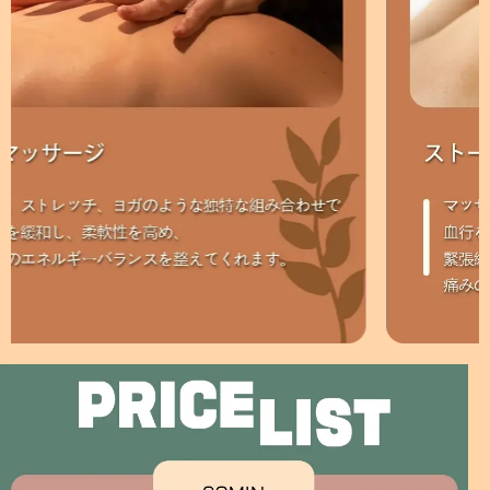
で、
じる
間違
かも
いな
しれ
くま
ませ
た訪
ん
れた
が、
い場
サー
所で
ビス
す！
の質
には
全く
影響
しま
せ
ん。
温か
く迎
えら
れ、
お茶