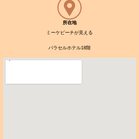
気が
醸し
出さ
れて
所在地
いま
ミーケビーチが見える
し
た。
パラセルホテル18階
その
後、
マッ
サー
ジル
ーム
へ案
内さ
れま
し
た。
セラ
ピス