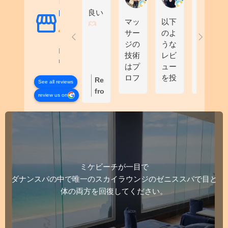
낭 (ZenithSpa-
良い
Danang)
マッ
以下
ベト
サー
のよ
ナム
ジの
うな
の癒
Based on 1347
技術
レビ
し旅
reviews
はプ
ュー
行中
ロフ
を投
に良
Response
See all reviews
ェッ
稿で
い経
from
review us on
ショ
きま
験を
the
ナル
す。
しま
owner:
Thank
で、
し
you
海の
た。
so
景色
綺麗
much
は素
で指
for
ミケビーチが一目で
晴ら
圧師
your
し
の
ダナンスパの中で唯一のスカイラウンジのゼニススパで目と
valuable
く、
方々
体の両方を回復してください。
review!
サー
この
が望
We’re
ビス
スパ
む強
truly
は行
での
度と
delighted