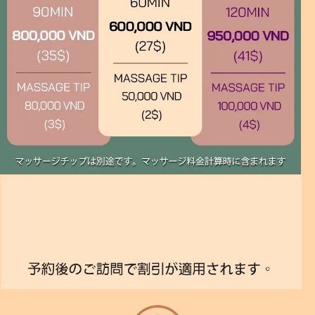
をい
ただ
き、
18階
の美
しい
海が
見え
る窓
際の
席に
案内
され
まし
た。
それ
だけ
で特
別な
雰囲