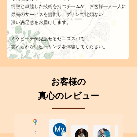
お客様の
真心のレビュー
Excellent
My Pham
岘港上门Escort Vietnam
Пряник Сирен
이
제니스스파-다