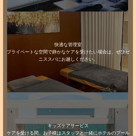
き届
滞在
集中
to
いて
は本
的に
hear
いて
当に
して
that
細や
最高
くだ
you
かで
でし
さ
were
す。
た！
り、
satisfied
アロ
世界
入る
快適な管理室
with
マセ
中の
時と
プライベートな空間で静かなケアを受けたい場合は、ぜひゼ
our
ラピ
マッ
出る
massage
ニススパにお越しください。
ー、
サー
時の
service.
ホッ
ジ店
体の
We
トス
に行
状態
will
トー
った
がし
continue
ンマ
こと
っか
to
ッサ
があ
り違
do
ー
りま
いま
our
ジ、
す
す。
best
バン
が、
途中
to
ブー
ホッ
で状
キッズケアサービス
provide
マッ
トス
態を
you
ケアを受ける間、お子様はスタッフと一緒にホテルのプール